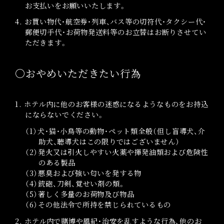
お支払いをお願いいたします。
4. お買い物代・航空券・列車、バス等の切符代・タクシー代・
郵便切手代・お荷物発送料等のお立替はお断りさせてい
ただきます。
〇おやめいただきたい行為
1. ホテル内に他のお客様の迷惑になるようなものをお持込
にならないでください。
（1）犬・猫・小鳥等の動物・ペット類全般（但し盲導犬、介
助犬、聴導犬はこの限りではございません）
（2）発火又は引火しやすい火薬や揮発油類および危険性
のある製品
（3）悪臭および強い匂いを発する物
（4）銃砲、刀剣、覚せい剤の類。
（5）著しく多量のお荷物及び物品
（6）その他法令で所持を禁じられているもの
2. ホテル内で賭博や風紀・治安を乱すような行為、他のお