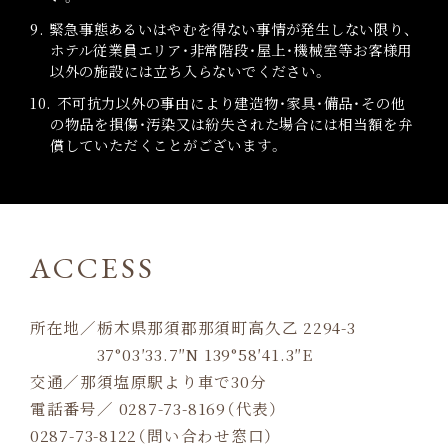
9. 緊急事態あるいはやむを得ない事情が発生しない限り、
ホテル従業員エリア・非常階段・屋上・機械室等お客様用
以外の施設には立ち入らないでください。
10. 不可抗力以外の事由により建造物・家具・備品・その他
の物品を損傷・汚染又は紛失された場合には相当額を弁
償していただくことがございます。
ACCESS
所在地／栃木県那須郡那須町高久乙 2294-3
37°03′33.7″N 139°58′41.3″E
交通／那須塩原駅より車で30分
電話番号／ 0287-73-8169（代表）
0287-73-8122（問い合わせ窓口）