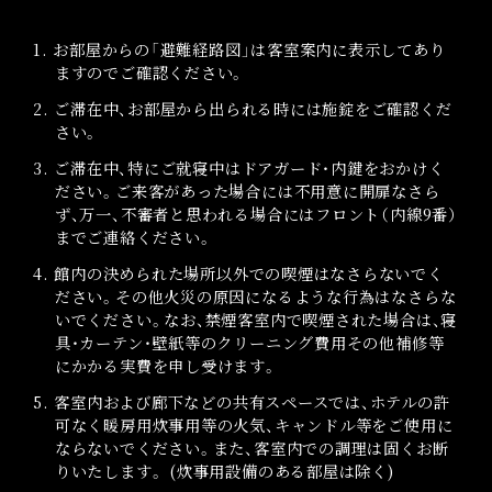
1. お部屋からの「避難経路図」は客室案内に表示してあり
ますのでご確認ください。
2. ご滞在中、お部屋から出られる時には施錠をご確認くだ
さい。
3. ご滞在中、特にご就寝中はドアガード・内鍵をおかけく
ださい。ご来客があった場合には不用意に開扉なさら
ず、万一、不審者と思われる場合にはフロント（内線9番）
までご連絡ください。
4. 館内の決められた場所以外での喫煙はなさらないでく
ださい。その他火災の原因になるような行為はなさらな
いでください。なお、禁煙客室内で喫煙された場合は、寝
具・カーテン・壁紙等のクリーニング費用その他補修等
にかかる実費を申し受けます。
5. 客室内および廊下などの共有スペースでは、ホテルの許
可なく暖房用炊事用等の火気、キャンドル等をご使用に
ならないでください。また、客室内での調理は固くお断
りいたします。 (炊事用設備のある部屋は除く)