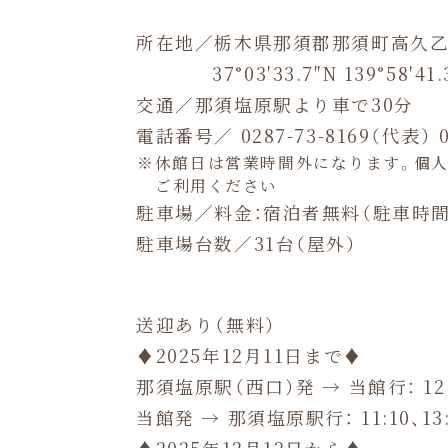
所在地／栃木県那須郡那須町高久乙 2
37°03′33.7″N 139°58′41.
交通／那須塩原駅より車で30分
電話番号／ 0287-73-8169（代表）
休館日は営業時間外になります。個
ご利用ください
駐車場／料金：宿泊者無料
（駐車時間：
駐車場台数／31台（屋外）
送迎あり（無料）
♦2025年12月11日まで♦
那須塩原駅（西口）発 → 当館行：
12
当館発 → 那須塩原駅行： 11:10、13:1