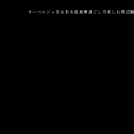
オーベルジュ
Ｂ＆Ｂ
水庭
食事
過ごし方
楽しむ
周辺