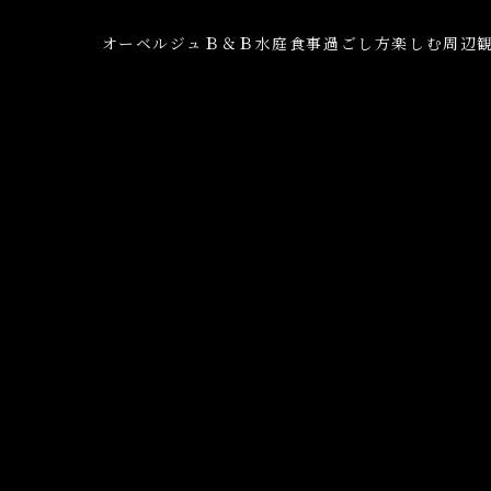
オーベルジュ
Ｂ＆Ｂ
水庭
食事
過ごし方
楽しむ
周辺