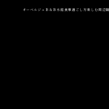
オーベルジュ
Ｂ＆Ｂ
水庭
食事
過ごし方
楽しむ
周辺