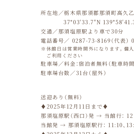
所在地／栃木県那須郡那須町高久乙 2
37°03′33.7″N 139°58′41.
交通／那須塩原駅より車で30分
電話番号／ 0287-73-8169（代表）
休館日は営業時間外になります。個
ご利用ください
駐車場／料金：宿泊者無料
（駐車時間：
駐車場台数／31台（屋外）
送迎あり（無料）
♦2025年12月11日まで♦
那須塩原駅（西口）発 → 当館行：
12
当館発 → 那須塩原駅行： 11:10、13:1