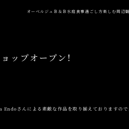
オーベルジュ
Ｂ＆Ｂ
水庭
食事
過ごし方
楽しむ
周辺
ショップオープン！
！
oka Endoさんによる素敵な作品を取り揃えておりますので