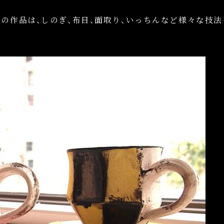
んの作品は、
しのぎ、布目、面取り、いっちんなど様々
な技法